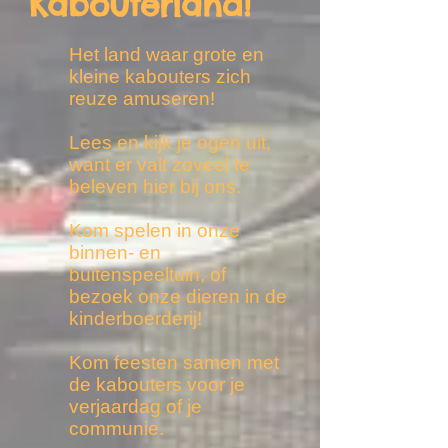
Kabouterland!
Het land waar grote en
kleine kabouters zich
reuze amuseren!
Lees en kijk je ogen uit,
want er valt zoveel te
beleven hier bij ons.
Kom spelen in onze
binnen- en
buitenspeeltuin, of
bezoek onze dieren in de
kinderboerderij!
Kom feesten samen met
de kabouters voor je
verjaardag of je
communie.