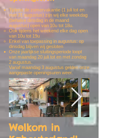
Tijdens de zomervakantie (1 juli tot en
met 31 augustus) zijn wij elke weekdag
(behalve dinsdag in de maand
augustus) open van 10u tot 18u.
Ook tijdens het weekend elke dag open
van 10u tot 19u​
Enkel van toepassing in augustus: op
dinsdag blijven wij gesloten
Onze jaarlijkse sluitingsperiode loopt
van maandag 20 juli tot en met zondag
2 augustus.
Vanaf maandag 3 augustus gelden onze
aangepaste openingsuren weer.
Welkom in