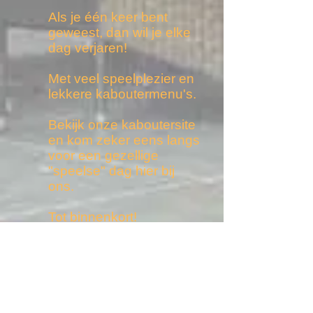
Als je één keer bent
geweest, dan wil je elke
dag verjaren!
Met veel speelplezier en
lekkere kaboutermenu's.
Bekijk onze kaboutersite
en kom zeker eens langs
voor een gezellige
"speelse" dag hier bij
ons.
Tot binnenkort!
Het Kabouterteam